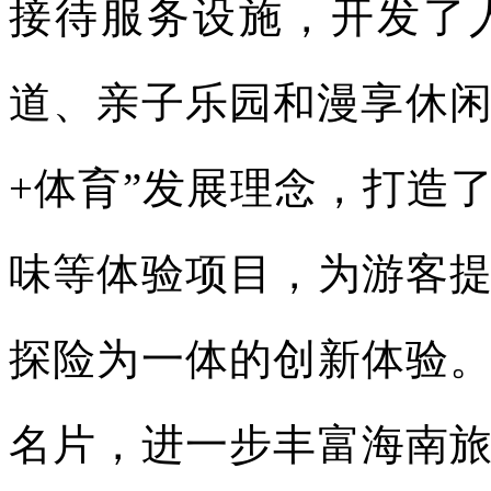
接待服务设施，开发了
道、亲子乐园和漫享休闲
+体育”发展理念，打造
味等体验项目，为游客
探险为一体的创新体验
名片，进一步丰富海南