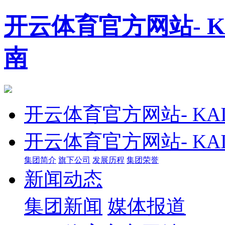
开云体育官方网站- KA
南
开云体育官方网站- KAI
开云体育官方网站- KAI
集团简介
旗下公司
发展历程
集团荣誉
新闻动态
集团新闻
媒体报道