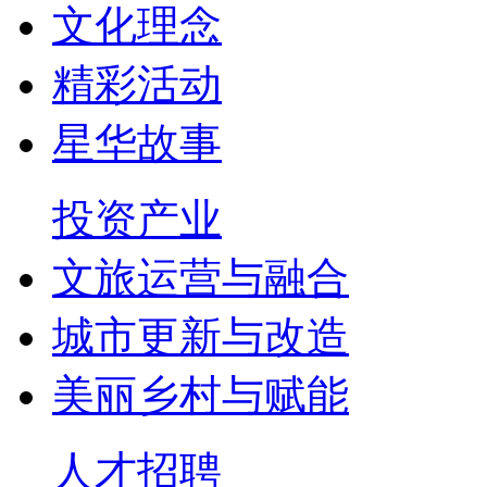
文化理念
精彩活动
星华故事
投资产业
文旅运营与融合
城市更新与改造
美丽乡村与赋能
人才招聘