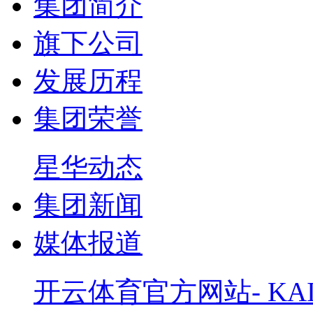
集团简介
旗下公司
发展历程
集团荣誉
星华动态
集团新闻
媒体报道
开云体育官方网站- KAI