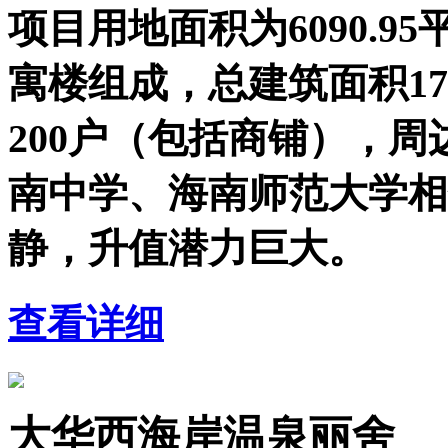
项目用地面积为6090.
寓楼组成，总建筑面积178
200户（包括商铺），
南中学、海南师范大学相
静，升值潜力巨大。
查看详细
大华西海岸温泉丽舍