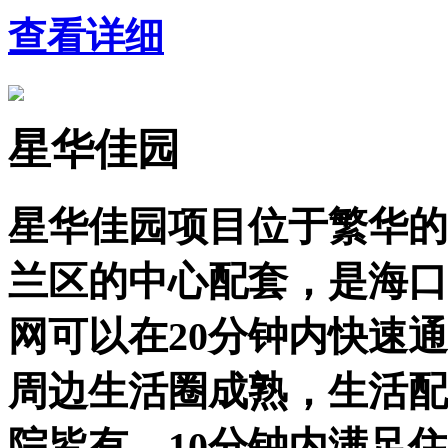
查看详细
星华佳园
星华佳园项目位于繁华的
兰区的中心配套，是海口
网可以在20分钟内快速
周边生活圈成熟，生活配
院皆有，10分钟内满足住