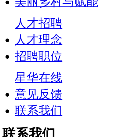
美丽乡村与赋能
人才招聘
人才理念
招聘职位
星华在线
意见反馈
联系我们
联系我们