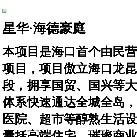
星华·海德豪庭
本项目是海口首个由民营
项目，项目傲立海口龙昆
段，拥享国贸、国兴等大
体系快速通达全城全岛，
医院、超市等醇熟生活设施
囊括高端住宅、璀璨商业