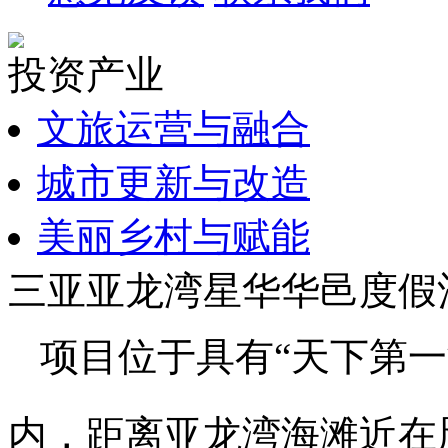
投资产业
文旅运营与融合
城市更新与改造
美丽乡村与赋能
三亚亚龙湾星华华邑度假
项目位于具有“天下第
内，距离亚龙湾海滩近在