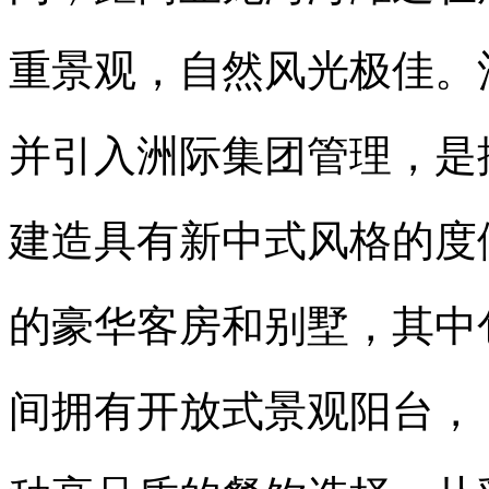
重景观，自然风光极佳。
并引入洲际集团管理，是
建造具有新中式风格的度
的豪华客房和别墅，其中
间拥有开放式景观阳台，