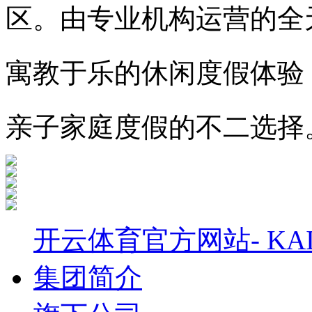
区。由专业机构运营的全
寓教于乐的休闲度假体验
亲子家庭度假的不二选择
开云体育官方网站- KAI
集团简介